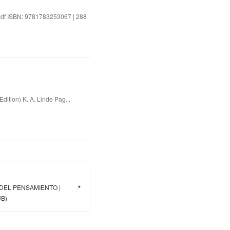
pdf ISBN: 9781783253067 | 288
dition) K. A. Linde Pag...
 DEL PENSAMIENTO |
UB)