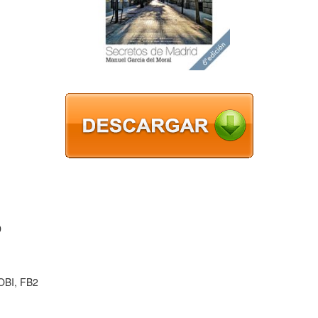
D
OBI, FB2