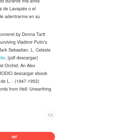
ado durante mis años
s de Lavapiés o el
 de adentrarme en su
onneret by Donna Tartt
rviving Vladimir Putin's
Mark Sebastian, L. Celeste
ite
, {pdf descargar}
st Orchid: An Alex
ERODIO descargar ebook
 de L. - (1947-1952)
ords from Hell: Unearthing