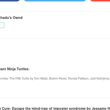
ghadu's Ownd
ー
ant Ninja Turtles:
ennika--The Fifth Turtle by Tom Waltz, Brahm Revel, Ronda Pattison, Jodi Nishiji
r Cure: Escape the mind-trap of imposter syndrome by Jessamy 