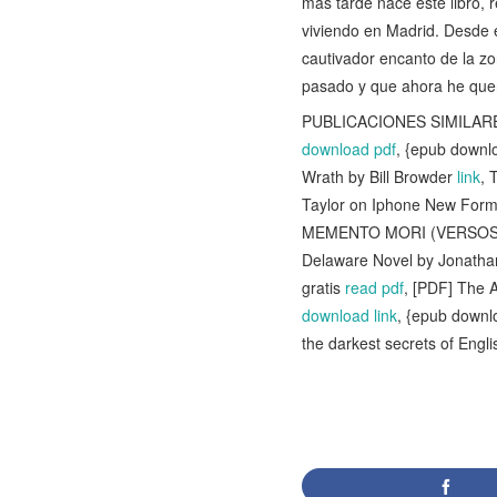
más tarde nace este libro,
viviendo en Madrid. Desde 
cautivador encanto de la zo
pasado y que ahora he quer
PUBLICACIONES SIMILARES
download pdf
, {epub downl
Wrath by Bill Browder
link
, 
Taylor on Iphone New For
MEMENTO MORI (VERSOS
Delaware Novel by Jonath
gratis
read pdf
, [PDF] The 
download link
, {epub downlo
the darkest secrets of Engl