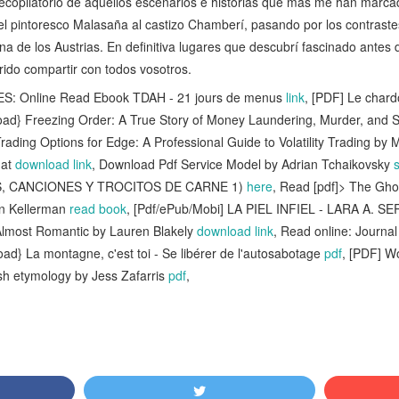
 recopilatorio de aquellos escenarios e historias que más me han marc
el pintoresco Malasaña al castizo Chamberí, pasando por los contraste
na de los Austrias. En definitiva lugares que descubrí fascinado antes
ido compartir con todos vosotros.
: Online Read Ebook TDAH - 21 jours de menus
link
, [PDF] Le chard
oad} Freezing Order: A True Story of Money Laundering, Murder, and Su
Trading Options for Edge: A Professional Guide to Volatility Trading by 
mat
download link
, Download Pdf Service Model by Adrian Tchaikovsky
s
, CANCIONES Y TROCITOS DE CARNE 1)
here
, Read [pdf]> The Gho
an Kellerman
read book
, [Pdf/ePub/Mobi] LA PIEL INFIEL - LARA A. S
Almost Romantic by Lauren Blakely
download link
, Read online: Journal
ad} La montagne, c'est toi - Se libérer de l'autosabotage
pdf
, [PDF] W
ish etymology by Jess Zafarris
pdf
,