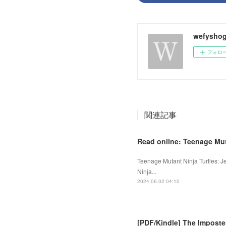
wefysho
フォロ
関連記事
Read online: Teenage Mut
Teenage Mutant Ninja Turtles: J
Ninja...
2024.06.02 04:10
[PDF/Kindle] The Imposte