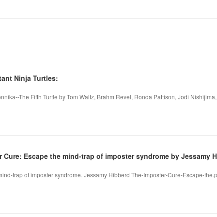
ant Ninja Turtles:
ennika--The Fifth Turtle by Tom Waltz, Brahm Revel, Ronda Pattison, Jodi Nishiji
r Cure: Escape the mind-trap of imposter syndrome by Jessamy 
mind-trap of imposter syndrome. Jessamy Hibberd The-Imposter-Cure-Escape-the.