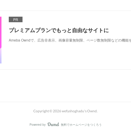
PR
プレミアムプランでもっと自由なサイトに
Ameba Owndで、広告非表示、画像容量無制限、ページ数無制限などの機能
Copyright ©
2026
wefyshoghadu's Ownd
.
Powered by
無料でホームページをつくろう
AmebaOwnd