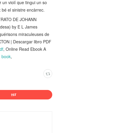
 un violí que tingui un so
 bé el sinistre encàrrec.
ETRATO DE JOHANN
ndesa) by E L James
 guérisons miraculeuses de
N | Descargar libro PDF
df
, Online Read Ebook A
d book
,