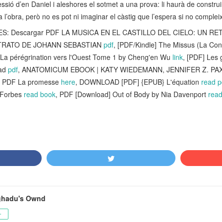
essió d’en Daniel i aleshores el sotmet a una prova: li haurà de construir
a l’obra, però no es pot ni imaginar el càstig que l’espera si no compleix
S: Descargar PDF LA MUSICA EN EL CASTILLO DEL CIELO: UN R
TRATO DE JOHANN SEBASTIAN
pdf
, [PDF/Kindle] The Missus (La Co
] La pérégrination vers l'Ouest Tome 1 by Cheng'en Wu
link
, [PDF] Les
oad
pdf
, ANATOMICUM EBOOK | KATY WIEDEMANN, JENNIFER Z. PAXTO
d PDF La promesse
here
, DOWNLOAD [PDF] {EPUB} L'équation
read p
 Forbes
read book
, PDF [Download] Out of Body by Nia Davenport
rea
ghadu's Ownd
ー