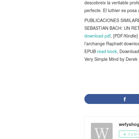
descobreix la veritable prof
perfecte. El luthier es posa 
PUBLICACIONES SIMILARE
SEBASTIAN BACH: UN RE
download pdf
, [PDF/Kindle
l'archange Raphaël downl
EPUB
read book
, Downloa
Very Simple Mind by Derek
wefysho
フォロ