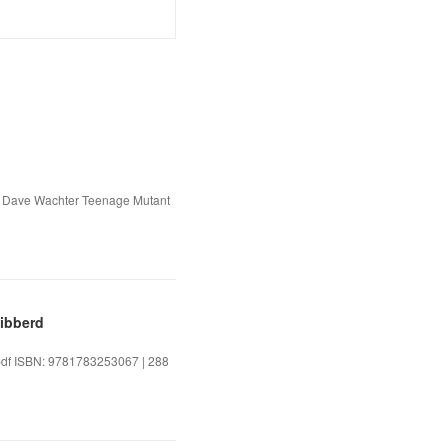
ma, Dave Wachter Teenage Mutant
Hibberd
pdf ISBN: 9781783253067 | 288