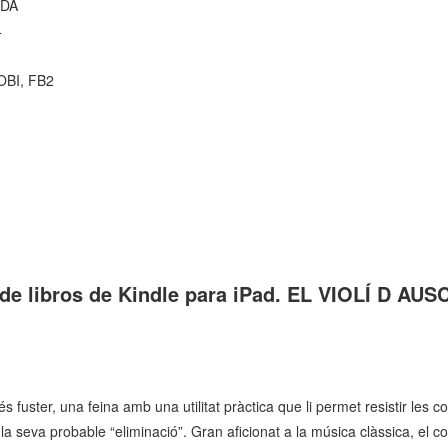
ADA
4
OBI, FB2
 de libros de Kindle para iPad. EL VIOLÍ D AU
s fuster, una feina amb una utilitat pràctica que li permet resistir les c
í la seva probable “eliminació”. Gran aficionat a la música clàssica, el